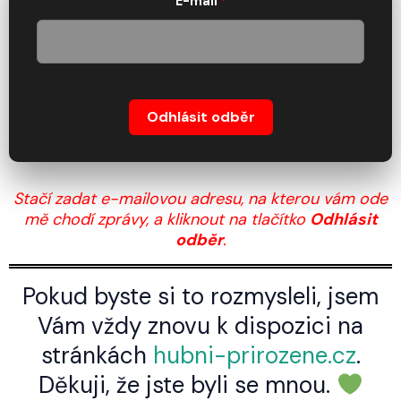
E-mail
*
Odhlásit odběr
A
l
t
Stačí zadat e-mailovou adresu, na kterou vám ode
e
mě chodí zprávy, a kliknout na tlačítko
Odhlásit
r
odběr
.
n
a
Pokud byste si to rozmysleli, jsem
t
i
Vám vždy znovu k dispozici na
v
stránkách
hubni-prirozene.cz
.
e
Děkuji, že jste byli se mnou.
: