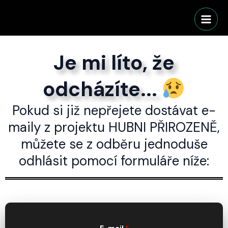
Přeskočit
Main
na
Men
obsah
Je mi líto, že
odcházíte...
Pokud si již nepřejete dostávat e-
maily z projektu HUBNI PŘIROZENĚ,
můžete se z odběru jednoduše
odhlásit pomocí formuláře níže: