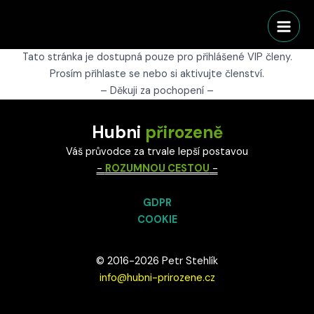
Přeskočit
Main
na
Men
obsah
Tato stránka je dostupná pouze pro přihlášené VIP členy.
Prosím přihlaste se nebo si aktivujte členství.
– Děkuji za pochopení –
Hubni
přirozeně
Váš průvodce za trvale lepší postavou
-
ROZUMNOU CESTOU
-
GDPR
COOKIE
© 2016-2026 Petr Stehlík
info@hubni-prirozene.cz