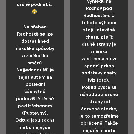
výhledu na
drsné podnebí…
Rožnov pod
Radhoštěm. U
tohoto výhledu
Na hřeben
stojí i dřevěná
Radhoště se lze
chata, z jejíž
dostat hned
druhé strany je
několika způsoby
známka
a z několika
zastrčena mezi
směrů.
spodní prkna
Nejjednodušší je
podstavy chaty
zajet autem na
(viz foto).
poslední
Pokud byste šli
záchytné
náhodou z druhé
parkoviště těsně
strany od
pod Hřebenem
červené stezky,
(Pustevny).
je to samozřejmě
Odtud jsou socha
obráceně. Takže
nebo nejvýše
nejdřív minete