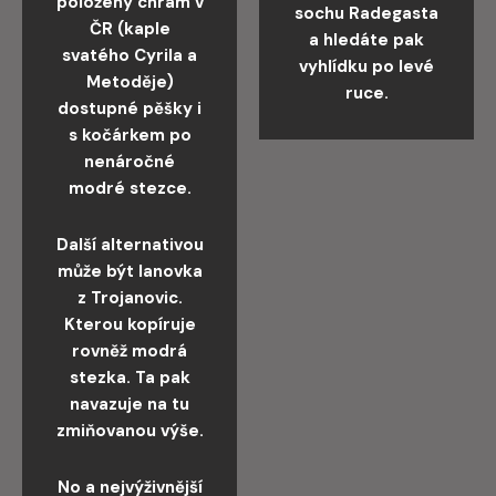
položený chrám v
sochu Radegasta
ČR (kaple
a hledáte pak
svatého Cyrila a
vyhlídku po levé
Metoděje)
ruce.
dostupné pěšky i
s kočárkem po
nenáročné
modré stezce.
Další alternativou
může být lanovka
z Trojanovic.
Kterou kopíruje
rovněž modrá
stezka. Ta pak
navazuje na tu
zmiňovanou výše.
No a nejvýživnější