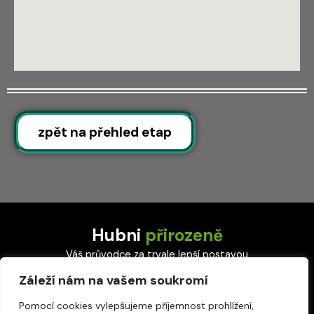
zpět na přehled etap
Hubni
přirozeně
Váš průvodce za trvale lepší postavou
-
ROZUMNOU CESTOU
-
Záleží nám na vašem soukromí
Pomocí cookies vylepšujeme příjemnost prohlížení,
GDPR