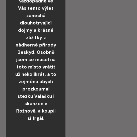
Každopádně ve
Vás tento výlet
zanechá
dlouhotrvající
dojmy a krásné
zážitky z
nádherné přírody
Beskyd. Osobně
jsem se musel na
toto místo vrátit
už několikrát, a to
zejména abych
prozkoumal
stezku Valašku i
skanzen v
Rožnově, a koupil
si frgál.