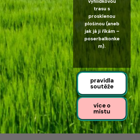
vyhlídkovou
trasu s
prosklenou
plošinou (aneb
jak já ji říkám –
poserbalkonke
m).
pravidla
soutěže
více o
místu