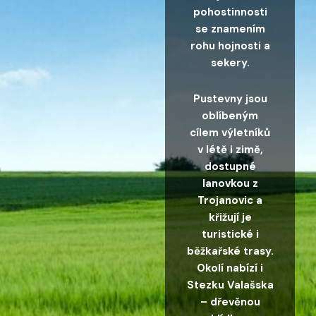
pohostinnosti
se znamením
rohu hojnosti a
sekery.
Pustevny jsou
oblíbeným
cílem výletníků
v létě i zimě,
dostupné
lanovkou z
Trojanovic a
křižují je
turistické i
běžkařské trasy.
Okolí nabízí i
Stezku Valašska
– dřevěnou