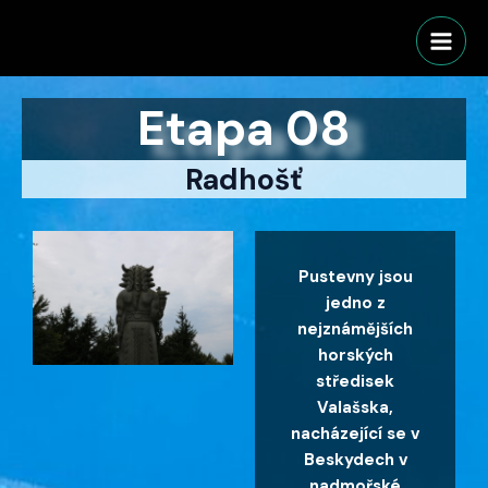
Přeskočit
Main
na
Men
obsah
Etapa 08
Radhošť
Pustevny jsou
jedno z
nejznámějších
horských
středisek
Valašska,
nacházející se v
Beskydech v
nadmořské