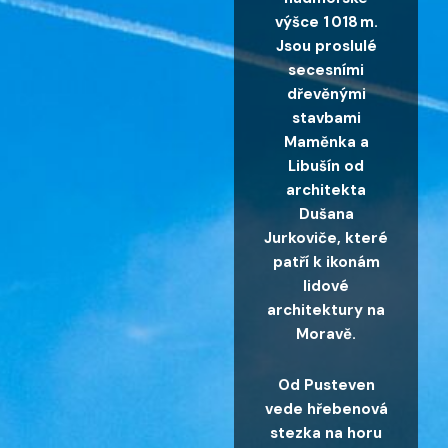
výšce 1 018 m.
Jsou proslulé
secesními
dřevěnými
stavbami
Maměnka a
Libušín od
architekta
Dušana
Jurkoviče, které
patří k ikonám
lidové
architektury na
Moravě.
Od Pusteven
vede hřebenová
stezka na horu