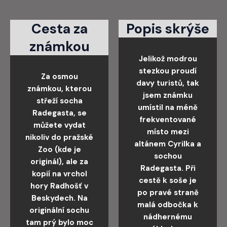
Cesta za
Popis skrýše
známkou
Jelikož modrou
stezkou proudí
Za osmou
davy turistů, tak
známkou, kterou
jsem známku
střeží socha
umístil na méně
Radegasta, se
frekventované
můžete vydat
místo mezi
nikoliv do pražské
altánem Cyrilka a
Zoo (kde je
sochou
originál), ale za
Radegasta. Při
kopií na vrchol
cestě k soše je
hory Radhošť v
po pravé straně
Beskydech. Na
malá odbočka k
originální sochu
nádhernému
tam prý bylo moc