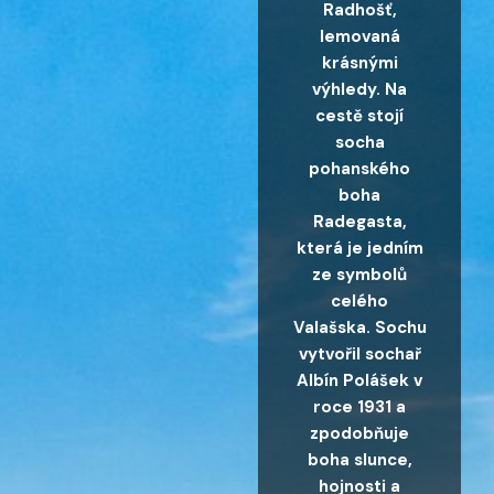
Radhošť,
lemovaná
krásnými
výhledy. Na
cestě stojí
socha
pohanského
boha
Radegasta,
která je jedním
ze symbolů
celého
Valašska. Sochu
vytvořil sochař
Albín Polášek v
roce 1931 a
zpodobňuje
boha slunce,
hojnosti a