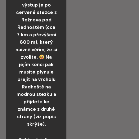
výstup je po
červené stezce z
Rožnova pod
Radhoštěm (cca
7 km a převýšení
800 m), který
naivně věřím, že si
zvolíte.
Na
jejím konci pak
musíte plynule
přejít na vrcholu
Radhoště na
modrou stezku a
přijdete ke
známce z druhé
strany (viz popis
skrýše).